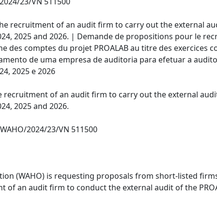
2024/23/VN 511500
he recruitment of an audit firm to carry out the external a
2024, 2025 and 2026. | Demande de propositions pour le rec
terne des comptes du projet PROALAB au titre des exercices c
amento de uma empresa de auditoria para efetuar a auditor
24, 2025 e 2026
 recruitment of an audit firm to carry out the external aud
024, 2025 and 2026.
B-WAHO/2024/23/VN 511500
ion (WAHO) is requesting proposals from short-listed firm
nt of an audit firm to conduct the external audit of the PR